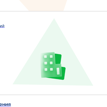
ний
ения