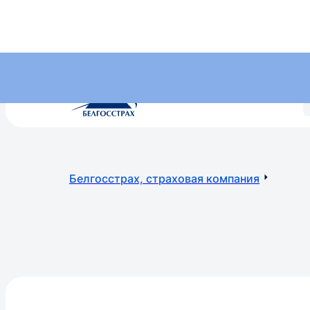
+375 (17) 269 269 2
•
7557
МТС, А1, Life - по тарифам операторов (круглосуточно)
Белгосстрах, страховая компания