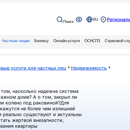
Региональ
RU
Поиск
Частным лицам
Бизнесу
Онлайн-услуги
ОСНСПЗ
Страховой сл
вые услуги для частных лиц
Недвижимость
 том, насколько надежна система
ажном доме? А о том, закрыл ли
 ли колено под раковиной?Для
кажутся не более чем излишней
и реально существуют и актуальны
стать жертвой внезапности,
ования квартиры