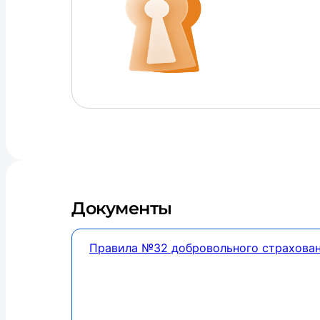
Дoкументы
Правила №32 добровольного страхова