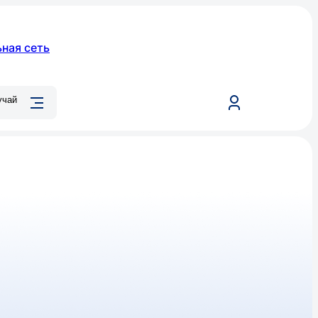
ная сеть
учай