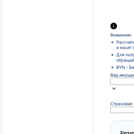
Внимание:
Рассчит
и носит
Для пол
обращай
BYN - Б
Вид имуще
Страховая
Резул