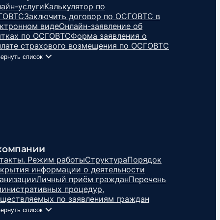
айн-услуги
Калькулятор по
ГОВТС
Заключить договор по ОСГОВТС в
ктронном виде
Онлайн-заявление об
ытках по ОСГОВТС
Форма заявления о
лате страхового возмещения по ОСГОВТС
ернуть список
компании
такты. Режим работы
Структура
Порядок
крытия информации о деятельности
анизации
Личный приём граждан
Перечень
инистративных процедур,
ществляемых по заявлениям граждан
ернуть список