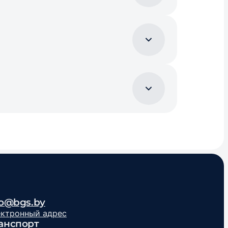
fo@bgs.by
ектронный адрес
анспорт