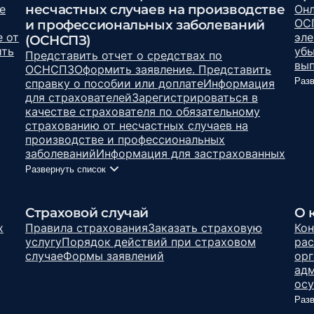
несчастных случаев на производстве
е
Онл
ОС
и профессиональных заболеваний
 от
эле
(ОСНСПЗ)
ить
уб
Представить отчет о средствах по
вып
ОСНСПЗ
Оформить заявление. Представить
Разв
справку о пособии или доплате
Информация
для страхователей
Зарегистрироваться в
качестве страхователя по обязательному
страхованию от несчастных случаев на
производстве и профессиональных
заболеваний
Информация для застрахованных
Развернуть список
Страховой случай
О 
х
Правила страхования
Заказать страховую
Кон
услугу
Порядок действий при страховом
рас
случае
Формы заявлений
орг
адм
осу
Разв