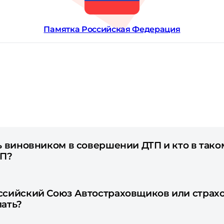
Памятка Российская Федерация
сь виновником в совершении ДТП и кто в так
ТП?
оссийский Союз Автостраховщиков или стра
лать?