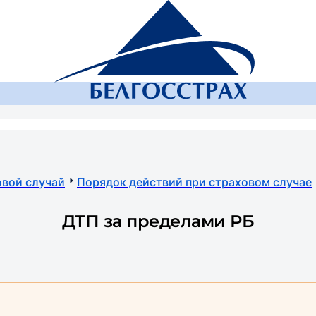
Региональ
RU
Поиск
Частным лицам
Бизнесу
Онлайн-услуги
ОСНСПЗ
Страховой сл
вой случай
Порядок действий при страховом случае
ДТП за пределами РБ