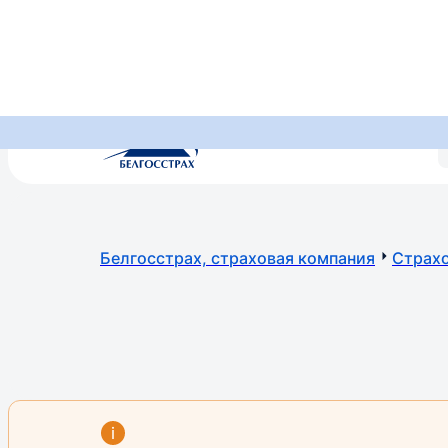
+375 (17) 269 269 2
•
7557
МТС, А1, Life - по тарифам операторов (круглосуточно)
Белгосстрах, страховая компания
Страхо