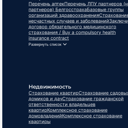
Перечень аптек
Перечень ЛПУ партнеров (н
партнеров) Белгосстраха
Базовые группы
организаций здравоохранения
Страхование
несчастных случаев и заболеваний
Заключ
договор обязательного медицинского
страхования / Buy a compulsory health
insurance contract
Развернуть список
Недвижимость
Страхование квартир
Страхование садовы
домиков и дач
Страхование гражданской
ответственности владельцев
квартир
Комплексное страхование
домовладений
Комплексное страхование
квартиры